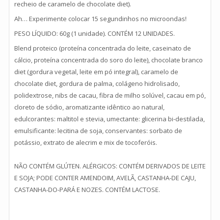
recheio de caramelo de chocolate diet).
Ah… Experimente colocar 15 segundinhos no microondas!
PESO LÍQUIDO: 60g (1 unidade). CONTÉM 12 UNIDADES.
Blend proteico (proteína concentrada do leite, caseinato de
cálcio, proteína concentrada do soro do leite), chocolate branco
diet (gordura vegetal, leite em pó integral), caramelo de
chocolate diet, gordura de palma, colágeno hidrolisado,
polidextrose, nibs de cacau, fibra de milho solúvel, cacau em pó,
cloreto de sódio, aromatizante idêntico ao natural,
edulcorantes: maltitol e stevia, umectante: glicerina bi-destilada,
emulsificante: lecitina de soja, conservantes: sorbato de
potássio, extrato de alecrim e mix de tocoferóis.
NÃO CONTÉM GLÚTEN. ALÉRGICOS: CONTÉM DERIVADOS DE LEITE
E SOJA; PODE CONTER AMENDOIM, AVELÃ, CASTANHA-DE CAJU,
CASTANHA-DO-PARÁ E NOZES. CONTÉM LACTOSE.