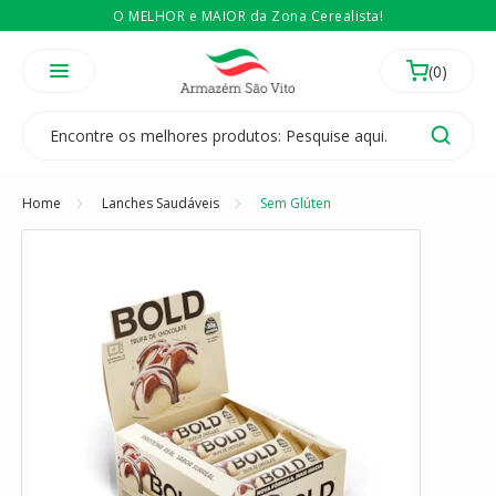
O MELHOR e MAIOR da Zona Cerealista!
É revendedor? Então
Compre no atacado
Temos 3 lojas físicas na Zona Cerealista de São Paulo!
Home
Lanches Saudáveis
Sem Glúten