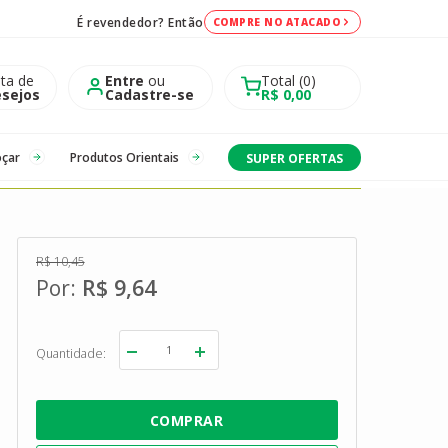
É revendedor? Então
COMPRE NO ATACADO
sta de
Entre
ou
Total
0
sejos
Cadastre-se
R$ 0,00
oçar
Produtos Orientais
SUPER OFERTAS
R$ 10,45
R$ 9,64
Quantidade