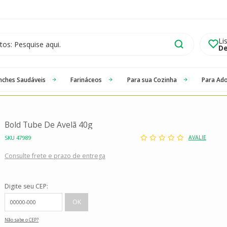
Li
De
nches Saudáveis
Farináceos
Para sua Cozinha
Para Ad
Bold Tube De Avelã 40g
AVALIE
SKU 47989
Consulte frete e prazo de entrega
Digite seu CEP:
Não sabe o CEP?