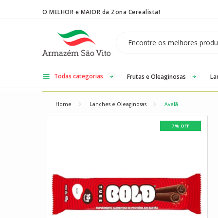
O MELHOR e MAIOR da Zona Cerealista!
Temos 3 lojas físicas na Zona Cerealista de São Paulo!
Todas categorias
Frutas e Oleaginosas
La
Home
Lanches e Oleaginosas
Avelã
7% OFF