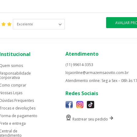
AVALIAR P
Excelente
Atendimento
Institucional
(11) 99614-3353
Quem somos
lojaonline@armazemsaovito.com.br
Responsabilidade
corporativa
Atendimento online: Seg a Sex – 08h às 1
Como comprar
Redes Sociais
Nossas Lojas
Dúvidas Frequentes
Trocas e devoluções
Forma de pagamento
Rastrear seu pedido
Frete e entrega
Central de
atendimento