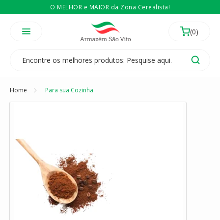
O MELHOR e MAIOR da Zona Cerealista!
É revendedor? Então
Compre no atacado
Temos 3 lojas físicas na Zona Cerealista de São Paulo!
Home
Para sua Cozinha