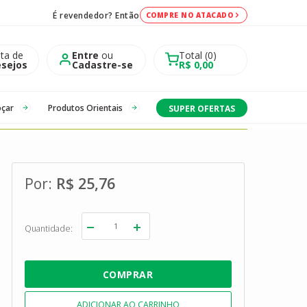
É revendedor? Então
COMPRE NO ATACADO
sta de
Entre
ou
Total
0
sejos
Cadastre-se
R$ 0,00
oçar
Produtos Orientais
SUPER OFERTAS
R$ 25,76
Quantidade