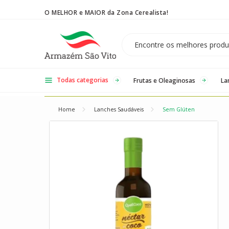
O MELHOR e MAIOR da Zona Cerealista!
Temos 3 lojas físicas na Zona Cerealista de São Paulo!
Todas categorias
Frutas e Oleaginosas
La
Home
Lanches Saudáveis
Sem Glúten