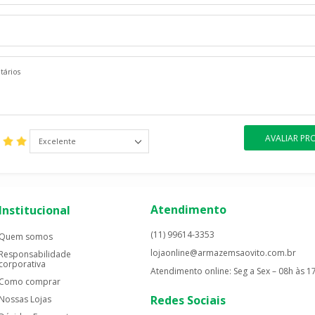
AVALIAR P
Excelente
Atendimento
Institucional
(11) 99614-3353
Quem somos
lojaonline@armazemsaovito.com.br
Responsabilidade
corporativa
Atendimento online: Seg a Sex – 08h às 1
Como comprar
Redes Sociais
Nossas Lojas