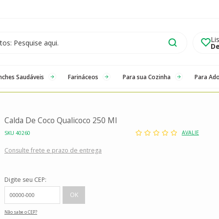
Li
De
nches Saudáveis
Farináceos
Para sua Cozinha
Para Ad
Calda De Coco Qualicoco 250 Ml
AVALIE
SKU 40260
Consulte frete e prazo de entrega
Digite seu CEP:
Não sabe o CEP?