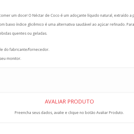
mer um doce! O Néctar de Coco é um adoçante líquido natural, extraído a p
om baixo índice glicêmico é uma alternativa saudável ao açúcar refinado. Par
ebidas quentes ou geladas.
de do fabricante/fornecedor.
 seu monitor.
AVALIAR PRODUTO
Preencha seus dados, avalie e clique no botão Avaliar Produto.