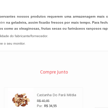
conservantes nossos produtos requerem uma armazenagem mais c
bém
na geladeira,
assim ficarão frescos por mais tempo. Para fe
tos como as oleaginosas, frutas secas ou farináceos rançosos ra
idade do fabricante/fornecedor.
me o seu monitor.
Compre Junto
Cas
ra
Sem
Castanha Do Pará Média
R$ 
R$ 40,85
R$ 34,55