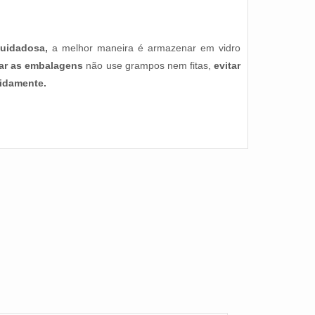
uidadosa,
a melhor
maneira é armazenar em vidro
char as embalagens
não use grampos nem fitas
,
evitar
pidamente.
tanha De Caju Torrada
Xerém De Castanha De
 Sal W4
Caju
19,19
R$ 8,85
R$ 16,85
R$ 8,49