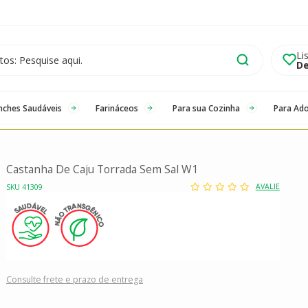
Li
De
nches Saudáveis
Farináceos
Para sua Cozinha
Para Ad
Castanha De Caju Torrada Sem Sal W1
AVALIE
SKU 41309
Consulte frete e prazo de entrega