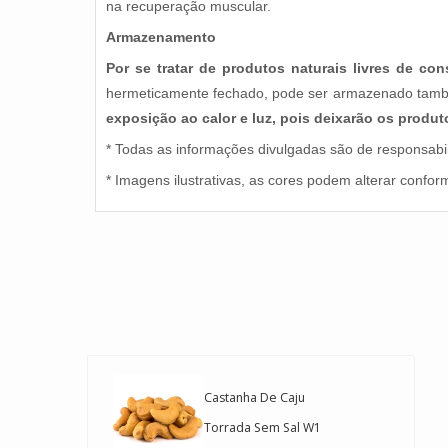
na recuperação muscular.
Armazenamento
Por se tratar de produtos naturais livres de 
hermeticamente fechado, pode ser armazenado tam
exposição ao calor e luz, pois deixarão os produ
* Todas as informações divulgadas são de responsabil
* Imagens ilustrativas, as cores podem alterar confor
Castanha Do Pará Ext
Castanha De Caju
Large
R$ 47,65
Torrada Sem Sal W1
R$ 28,75