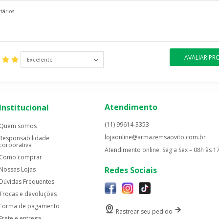
AVALIAR P
Excelente
Atendimento
Institucional
(11) 99614-3353
Quem somos
lojaonline@armazemsaovito.com.br
Responsabilidade
corporativa
Atendimento online: Seg a Sex – 08h às 1
Como comprar
Redes Sociais
Nossas Lojas
Dúvidas Frequentes
Trocas e devoluções
Forma de pagamento
Rastrear seu pedido
Frete e entrega