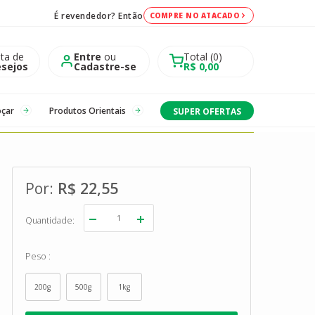
É revendedor? Então
COMPRE NO ATACADO
sta de
Entre
ou
Total
0
sejos
Cadastre-se
R$ 0,00
oçar
Produtos Orientais
SUPER OFERTAS
R$ 22,55
Quantidade
Peso
200g
500g
1kg