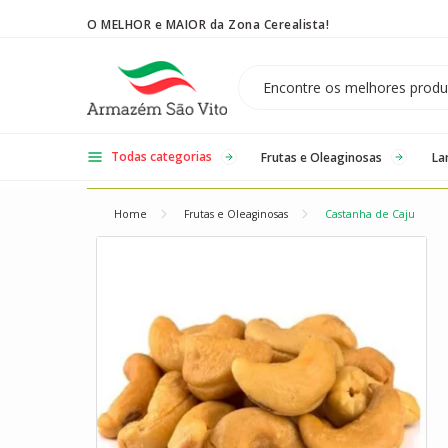
O MELHOR e MAIOR da Zona Cerealista!
Temos 3 lojas físicas na Zona Cerealista de São Paulo!
Todas categorias
Frutas e Oleaginosas
La
Home
Frutas e Oleaginosas
Castanha de Caju