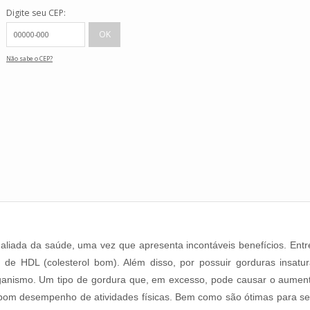
Digite seu CEP:
Não sabe o CEP?
liada da saúde, uma vez que apresenta incontáveis benefícios. Entre 
as de HDL (colesterol bom). Além disso, por possuir gorduras insa
organismo. Um tipo de gordura que, em excesso, pode causar o aumen
 bom desempenho de atividades físicas. Bem como são ótimas para s