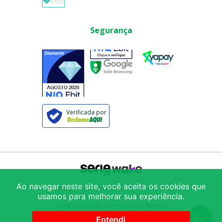
Segurança
Verificada por
Ao navegar neste site, você aceita os cookies que
© 2025
Armazém São Vito Comércio de
usamos para melhorar sua experiência.
Produtos Alimentícios LTDA
/ CNPJ:
15.083.332/0001-54
• Todos os direitos
reservados
Avenida Mercúrio 222
-
Brás
-
São
Entendi