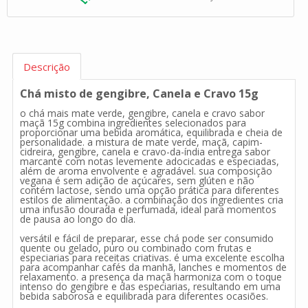
Descrição
Chá misto de gengibre, Canela e Cravo 15g
o chá mais mate verde, gengibre, canela e cravo sabor
maçã 15g combina ingredientes selecionados para
proporcionar uma bebida aromática, equilibrada e cheia de
personalidade. a mistura de mate verde, maçã, capim-
cidreira, gengibre, canela e cravo-da-índia entrega sabor
marcante com notas levemente adocicadas e especiadas,
além de aroma envolvente e agradável. sua composição
vegana é sem adição de açúcares, sem glúten e não
contém lactose, sendo uma opção prática para diferentes
estilos de alimentação. a combinação dos ingredientes cria
uma infusão dourada e perfumada, ideal para momentos
de pausa ao longo do dia.
versátil e fácil de preparar, esse chá pode ser consumido
quente ou gelado, puro ou combinado com frutas e
especiarias para receitas criativas. é uma excelente escolha
para acompanhar cafés da manhã, lanches e momentos de
relaxamento. a presença da maçã harmoniza com o toque
intenso do gengibre e das especiarias, resultando em uma
bebida saborosa e equilibrada para diferentes ocasiões.