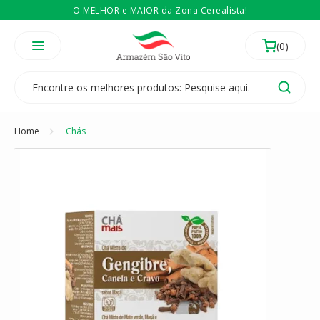
O MELHOR e MAIOR da Zona Cerealista!
É revendedor? Então
Compre no atacado
Temos 3 lojas físicas na Zona Cerealista de São Paulo!
Home
Chás