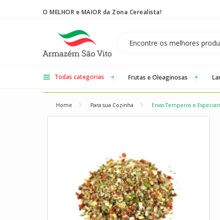
O MELHOR e MAIOR da Zona Cerealista!
Temos 3 lojas físicas na Zona Cerealista de São Paulo!
Todas categorias
Frutas e Oleaginosas
La
Home
Para sua Cozinha
Ervas Temperos e Especiari