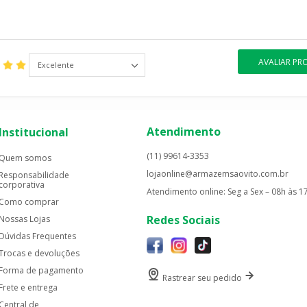
AVALIAR P
Excelente
Atendimento
Institucional
(11) 99614-3353
Quem somos
lojaonline@armazemsaovito.com.br
Responsabilidade
corporativa
Atendimento online: Seg a Sex – 08h às 1
Como comprar
Redes Sociais
Nossas Lojas
Dúvidas Frequentes
Trocas e devoluções
Forma de pagamento
Rastrear seu pedido
Frete e entrega
Central de