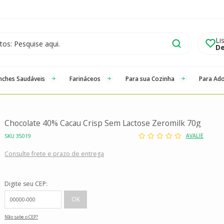
Li
De
nches Saudáveis
Farináceos
Para sua Cozinha
Para Ad
Chocolate 40% Cacau Crisp Sem Lactose Zeromilk 70g
AVALIE
SKU 35019
Consulte frete e prazo de entrega
Digite seu CEP:
Não sabe o CEP?