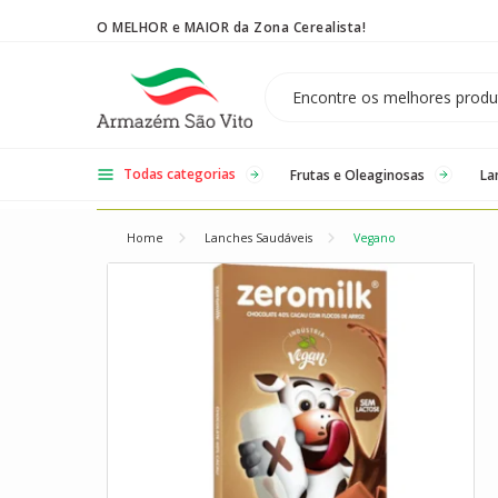
O MELHOR e MAIOR da Zona Cerealista!
Temos 3 lojas físicas na Zona Cerealista de São Paulo!
Todas categorias
Frutas e Oleaginosas
La
Home
Lanches Saudáveis
Vegano