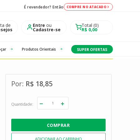
É revendedor? Então
COMPRE NO ATACADO
sta de
Entre
ou
Total
0
sejos
Cadastre-se
R$ 0,00
oçar
Produtos Orientais
SUPER OFERTAS
R$ 18,85
Quantidade