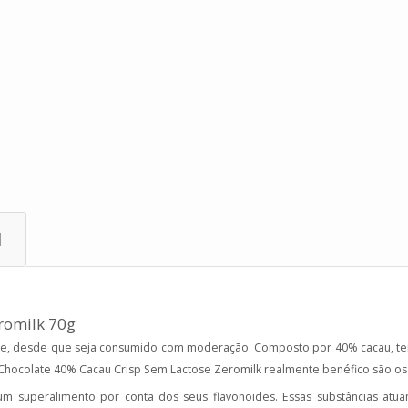
l
romilk 70g
de, desde que seja consumido com moderação. Composto por 40% cacau, tem 
 Chocolate 40% Cacau Crisp Sem Lactose Zeromilk realmente benéfico são os 
 superalimento por conta dos seus flavonoides. Essas substâncias atua