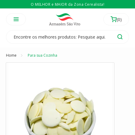
O MELHOR e MAIOR da Zona Cerealista!
É revendedor? Então
Compre no atacado
Temos 3 lojas físicas na Zona Cerealista de São Paulo!
Home
Para sua Cozinha