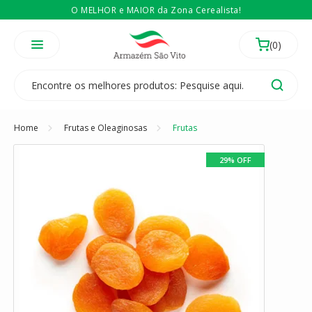
O MELHOR e MAIOR da Zona Cerealista!
É revendedor? Então
Compre no atacado
Temos 3 lojas físicas na Zona Cerealista de São Paulo!
Home
Frutas e Oleaginosas
Frutas
29% OFF