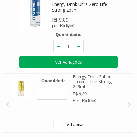
Energy Drink Ultra Zero Life
Strong 269ml
R$ 9,89
R$ 8,62
Quantidade
Ver Variações
o
Energy Drink Sabor
Quantidade
Tropical Life Strong
269ml
R$ 9,89
R$ 8,62
Adicionar