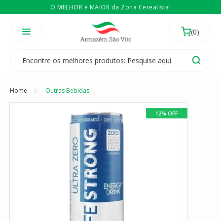
O MELHOR e MAIOR da Zona Cerealista!
É revendedor? Então
Compre no atacado
Temos 3 lojas físicas na Zona Cerealista de São Paulo!
Home
Outras Bebidas
12% OFF