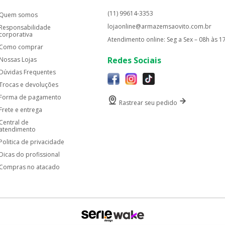
(11) 99614-3353
Quem somos
lojaonline@armazemsaovito.com.br
Responsabilidade
corporativa
Atendimento online: Seg a Sex – 08h às 1
Como comprar
Redes Sociais
Nossas Lojas
Dúvidas Frequentes
Trocas e devoluções
Forma de pagamento
Rastrear seu pedido
Frete e entrega
Central de
atendimento
Politica de privacidade
Dicas do profissional
Compras no atacado