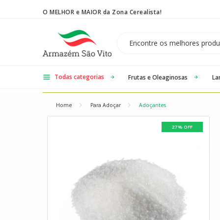
O MELHOR e MAIOR da Zona Cerealista!
Temos 3 lojas físicas na Zona Cerealista de São Paulo!
Todas categorias
Frutas e Oleaginosas
La
Home
Para Adoçar
Adoçantes
27% OFF