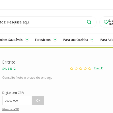
Li
De
nches Saudáveis
Farináceos
Para sua Cozinha
Para Ad
Eritritol
AVALIE
SKU 38342
Consulte frete e prazo de entrega
Digite seu CEP:
Não sabe o CEP?