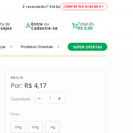
É revendedor? Então
COMPRE NO ATACADO
sta de
Entre
ou
Total
0
sejos
Cadastre-se
R$ 0,00
oçar
Produtos Orientais
SUPER OFERTAS
R$ 5,75
R$ 4,17
Quantidade
Peso
200g
500g
1kg