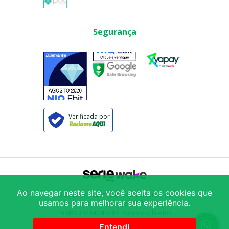
Segurança
Verificada por
Ao navegar neste site, você aceita os cookies que
© 2025
Armazém São Vito Comércio de
usamos para melhorar sua experiência.
Produtos Alimentícios LTDA
/ CNPJ:
15.083.332/0001-54
• Todos os direitos
reservados
Avenida Mercúrio 222
-
Brás
-
São
Entendi