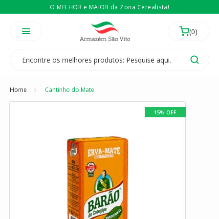
O MELHOR e MAIOR da Zona Cerealista!
É revendedor? Então
Compre no atacado
Temos 3 lojas físicas na Zona Cerealista de São Paulo!
Home
Cantinho do Mate
15% OFF