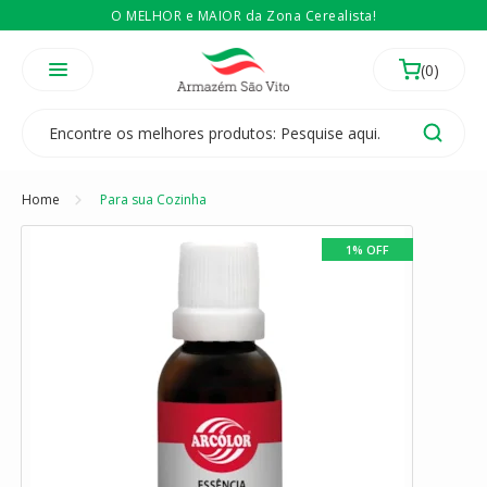
O MELHOR e MAIOR da Zona Cerealista!
É revendedor? Então
Compre no atacado
Temos 3 lojas físicas na Zona Cerealista de São Paulo!
Home
Para sua Cozinha
1% OFF