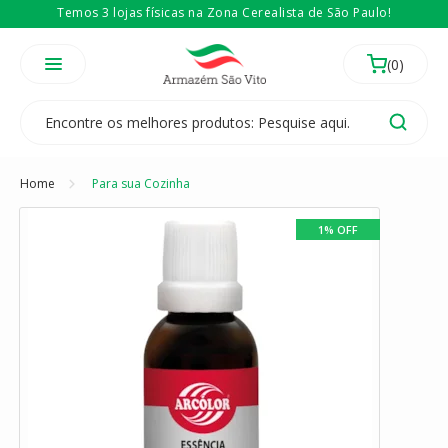
Temos 3 lojas físicas na Zona Cerealista de São Paulo!
É revendedor? Então
Compre no atacado
Home
Para sua Cozinha
1% OFF