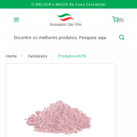
O MELHOR e MAIOR da Zona Cerealista!
É revendedor? Então
Compre no atacado
Temos 3 lojas físicas na Zona Cerealista de São Paulo!
Home
Farináceos
Produtos em Pó