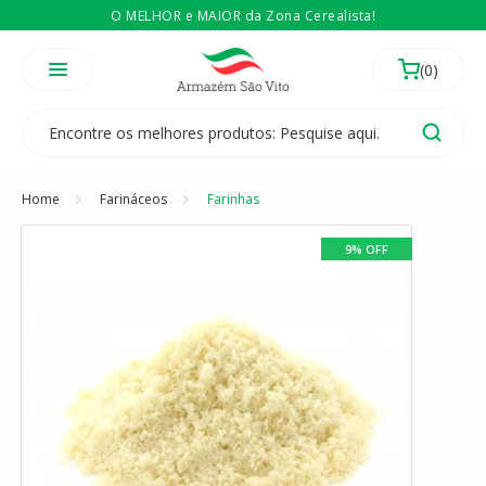
O MELHOR e MAIOR da Zona Cerealista!
É revendedor? Então
Compre no atacado
Temos 3 lojas físicas na Zona Cerealista de São Paulo!
Home
Farináceos
Farinhas
9% OFF