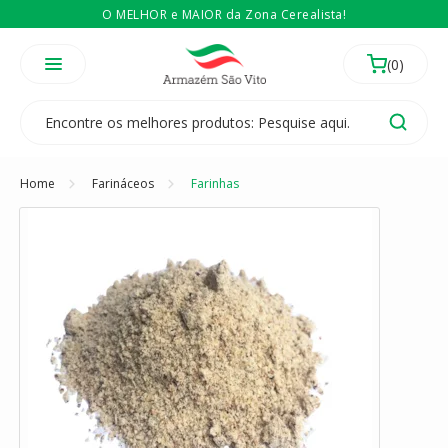
O MELHOR e MAIOR da Zona Cerealista!
É revendedor? Então
Compre no atacado
Temos 3 lojas físicas na Zona Cerealista de São Paulo!
Home
Farináceos
Farinhas