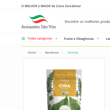
O MELHOR e MAIOR da Zona Cerealista!
Temos 3 lojas físicas na Zona Cerealista de São Paulo!
Todas categorias
Frutas e Oleaginosas
La
Home
Farináceos
Farinhas