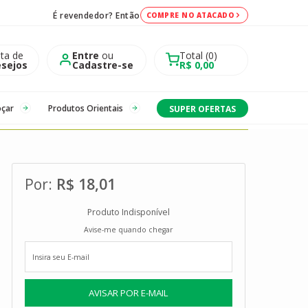
É revendedor? Então
COMPRE NO ATACADO
sta de
Entre
ou
Total
0
sejos
Cadastre-se
R$ 0,00
oçar
Produtos Orientais
SUPER OFERTAS
R$ 18,01
Produto Indisponível
Avise-me quando chegar