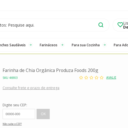
Li
De
nches Saudáveis
Farináceos
Para sua Cozinha
Para Ad
Farinha de Chia Orgânica Produza Foods 200g
AVALIE
SKU 46903
Consulte frete e prazo de entrega
Digite seu CEP:
Não sabe o CEP?