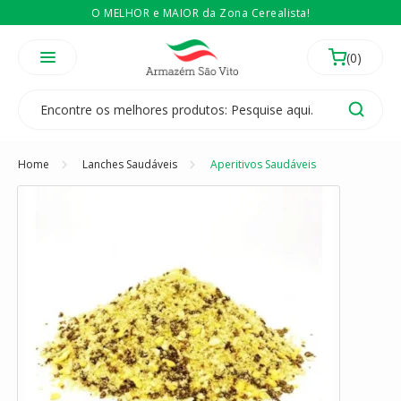
O MELHOR e MAIOR da Zona Cerealista!
É revendedor? Então
Compre no atacado
Temos 3 lojas físicas na Zona Cerealista de São Paulo!
Home
Lanches Saudáveis
Aperitivos Saudáveis