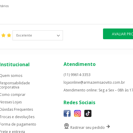
AVALIAR P
Excelente
Atendimento
Institucional
(11) 99614-3353
Quem somos
lojaonline@armazemsaovito.com.br
Responsabilidade
corporativa
Atendimento online: Seg a Sex – 08h às 1
Como comprar
Redes Sociais
Nossas Lojas
Dúvidas Frequentes
Trocas e devoluções
Forma de pagamento
Rastrear seu pedido
Frete e entrega