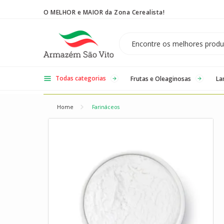
O MELHOR e MAIOR da Zona Cerealista!
Temos 3 lojas físicas na Zona Cerealista de São Paulo!
Todas categorias
Frutas e Oleaginosas
La
Home
Farináceos