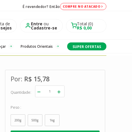
É revendedor? Então
COMPRE NO ATACADO
sta de
Entre
ou
Total
0
sejos
Cadastre-se
R$ 0,00
oçar
Produtos Orientais
SUPER OFERTAS
R$ 15,78
Quantidade
Peso
200g
500g
1kg