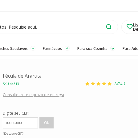
Li
De
nches Saudáveis
Farináceos
Para sua Cozinha
Para Ad
Fécula de Araruta
AVALIE
SKU 44313
Consulte frete e prazo de entrega
Digite seu CEP:
Não sabe o CEP?