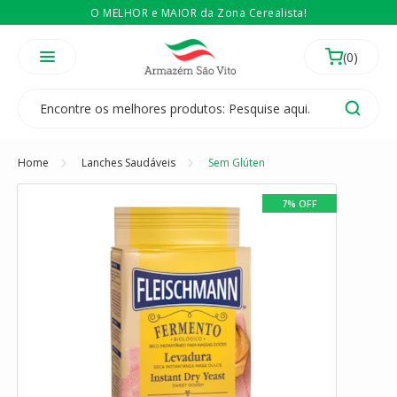
O MELHOR e MAIOR da Zona Cerealista!
É revendedor? Então
Compre no atacado
Temos 3 lojas físicas na Zona Cerealista de São Paulo!
Home
Lanches Saudáveis
Sem Glúten
7% OFF