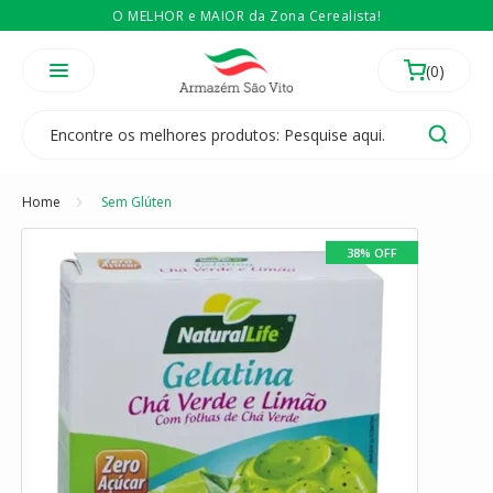
O MELHOR e MAIOR da Zona Cerealista!
É revendedor? Então
Compre no atacado
Temos 3 lojas físicas na Zona Cerealista de São Paulo!
Home
Sem Glúten
38% OFF