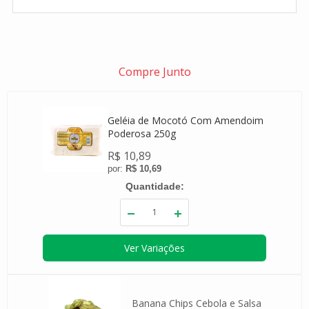
Compre Junto
Geléia de Mocotó Com Amendoim
Poderosa 250g
R$ 10,89
R$ 10,69
Quantidade
Ver Variações
bada
-
Banana Chips Cebola e Salsa