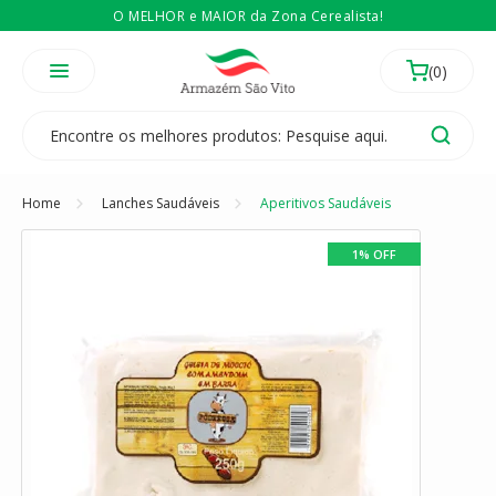
O MELHOR e MAIOR da Zona Cerealista!
É revendedor? Então
Compre no atacado
Temos 3 lojas físicas na Zona Cerealista de São Paulo!
Home
Lanches Saudáveis
Aperitivos Saudáveis
1% OFF