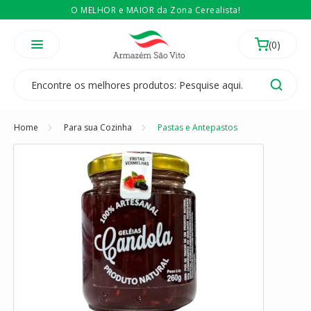
O MELHOR e MAIOR da Zona Cerealista!
É revendedor? Então
Compre no atacado
Temos 3 lojas físicas na Zona Cerealista de São Paulo!
Home
Para sua Cozinha
Pastas e Antepastos