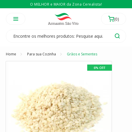
O MELHOR e MAIOR da Zona Cerealista!
É revendedor? Então
Compre no atacado
Temos 3 lojas físicas na Zona Cerealista de São Paulo!
Home
Para sua Cozinha
Grãos e Sementes
6% OFF