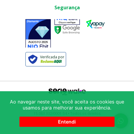
Segurança
Verificada por
Ao navegar neste site, você aceita os cookies que
© 2025
Armazém São Vito Comércio de
usamos para melhorar sua experiência.
Produtos Alimentícios LTDA
/ CNPJ:
15.083.332/0001-54
• Todos os direitos
reservados
Avenida Mercúrio 222
-
Brás
-
São
Entendi
Paulo
-
SP
-
03007-000