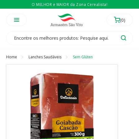
O MELHOR e MAIOR da Zona Cerealista!
É revendedor? Então
Compre no atacado
Temos 3 lojas físicas na Zona Cerealista de São Paulo!
Home
Lanches Saudáveis
Sem Glúten