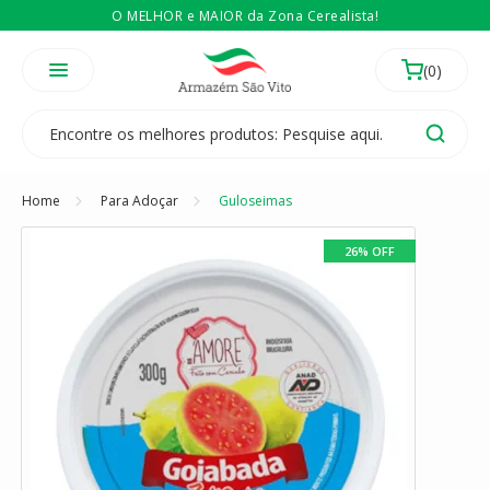
O MELHOR e MAIOR da Zona Cerealista!
É revendedor? Então
Compre no atacado
Temos 3 lojas físicas na Zona Cerealista de São Paulo!
Home
Para Adoçar
Guloseimas
26% OFF