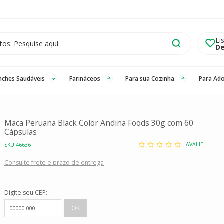
Li
De
nches Saudáveis
Farináceos
Para sua Cozinha
Para Ad
Maca Peruana Black Color Andina Foods 30g com 60
Cápsulas
AVALIE
SKU 46636
Consulte frete e prazo de entrega
Digite seu CEP: