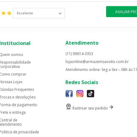
AVALIAR P
Excelente
Atendimento
Institucional
(11) 99614-3353
Quem somos
lojaonline@armazemsaovito.com.br
Responsabilidade
corporativa
Atendimento online: Seg a Sex – 08h às 1
Como comprar
Redes Sociais
Nossas Lojas
Dúvidas Frequentes
Trocas e devoluções
Forma de pagamento
Rastrear seu pedido
Frete e entrega
Central de
atendimento
Politica de privacidade