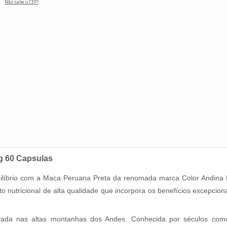
Não sabe o CEP?
g 60 Capsulas
equilíbrio com a Maca Peruana Preta da renomada marca Color Andi
 nutricional de alta qualidade que incorpora os benefícios excepci
ivada nas altas montanhas dos Andes. Conhecida por séculos co