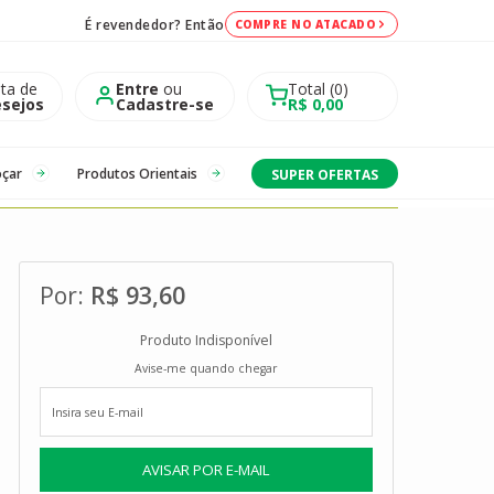
É revendedor? Então
COMPRE NO ATACADO
sta de
Entre
ou
Total
0
sejos
Cadastre-se
R$ 0,00
oçar
Produtos Orientais
SUPER OFERTAS
R$ 93,60
Produto Indisponível
Avise-me quando chegar