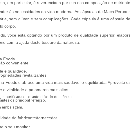
reta, em particular, é reverenciada por sua rica composição de nutrien
nder às necessidades da vida moderna. As cápsulas de Maca Peruana
iária, sem glúten e sem complicações. Cada cápsula é uma cápsula de
lo corpo.
s, você está optando por um produto de qualidade superior, elabor
brio com a ajuda deste tesouro da natureza.
na Foods.
ão conveniente.
e e qualidade.
opriedades revitalizantes.
 Foods e abrace uma vida mais saudável e equilibrada. Aproveite os 
e e vitalidade a patamares mais altos.
a purificada e corante dióxido de titânico.
tes da principal refeição.
na embalagem.
idade do fabricante/fornecedor.
me o seu monitor