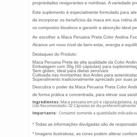
propriedades revigorantes e nutritivas. A variedade p
Este suplemento é especialmente formulado para ate
de incorporar os benefícios da maca em sua rotina d
os compostos bioativos e garantir a absorção ideal pe
Ao escolher a Maca Peruana Preta Color Andina Food
Alcance um novo nível de bem-estar, energia e equilí
Destaques do Produto:
Maca Peruana Preta de alta qualidade da Color Andi
Embalagem com 30g (60 cápsulas) para suplementaç
Sem glúten, ideal para dietas sensíveis.
Cultivada nas montanhas dos Andes para autenticidad
Superalimento tradicionalmente apreciado por suas pr
Descubra o poder da Maca Peruana Preta Color Andina
de forma prática e concentrada, para elevar sua saúd
Ingredientes:
Maca peruana em pó e cápsula(gelatina, águ
Uso Recomendado: 02 Cápsulas ao dia preferencialmente an
Importante:
Consumir somente a quantidade indicada 
* Todas as informações divulgadas são de responsabil
* Imagens ilustrativas, as cores podem alterar confor