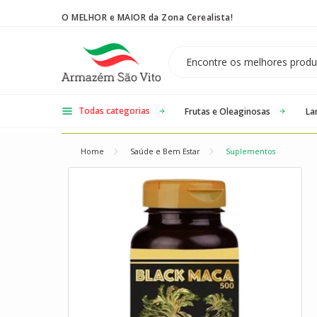
O MELHOR e MAIOR da Zona Cerealista!
Temos 3 lojas físicas na Zona Cerealista de São Paulo!
Todas categorias
Frutas e Oleaginosas
La
Home
Saúde e Bem Estar
Suplementos