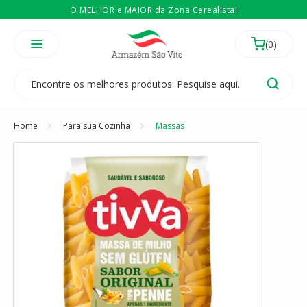
O MELHOR e MAIOR da Zona Cerealista!
É revendedor? Então
Compre no atacado
Temos 3 lojas físicas na Zona Cerealista de São Paulo!
Home
Para sua Cozinha
Massas