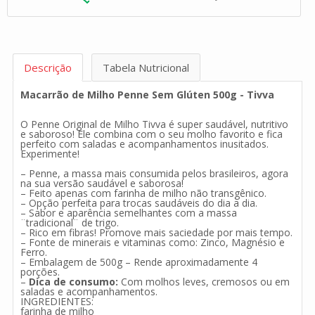
Descrição
Tabela Nutricional
Macarrão de Milho Penne Sem Glúten 500g - Tivva
O Penne Original de Milho Tivva é super saudável, nutritivo
e saboroso! Ele combina com o seu molho favorito e fica
perfeito com saladas e acompanhamentos inusitados.
Experimente!
– Penne, a massa mais consumida pelos brasileiros, agora
na sua versão saudável e saborosa!
– Feito apenas com farinha de milho não transgênico.
– Opção perfeita para trocas saudáveis do dia a dia.
– Sabor e aparência semelhantes com a massa
¨tradicional¨ de trigo.
– Rico em fibras! Promove mais saciedade por mais tempo.
– Fonte de minerais e vitaminas como: Zinco, Magnésio e
Ferro.
– Embalagem de 500g – Rende aproximadamente 4
porções.
–
Dica de consumo:
Com molhos leves, cremosos ou em
saladas e acompanhamentos.
INGREDIENTES:
farinha de milho