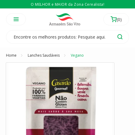
O MELHOR e MAIOR da Zona Cerealista!
É revendedor? Então
Compre no atacado
Temos 3 lojas físicas na Zona Cerealista de São Paulo!
Home
Lanches Saudáveis
Vegano