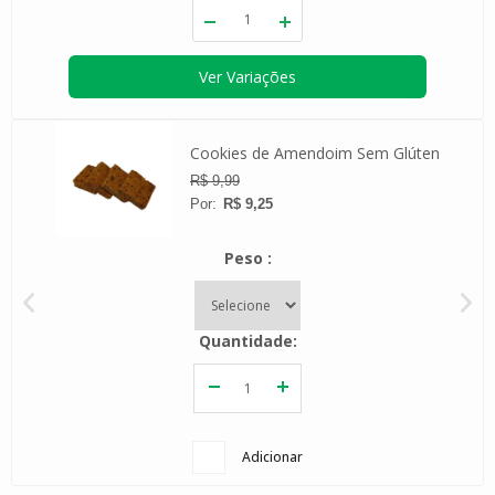
Ver Variações
bada
-
Cookies de Amendoim Sem Glúten
R$ 9,99
R$ 9,25
Peso
Quantidade
Adicionar