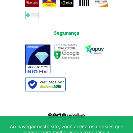
Segurança
Verificada por
Ao navegar neste site, você aceita os cookies que
© 2025
Armazém São Vito Comércio de
usamos para melhorar sua experiência.
Produtos Alimentícios LTDA
/ CNPJ: