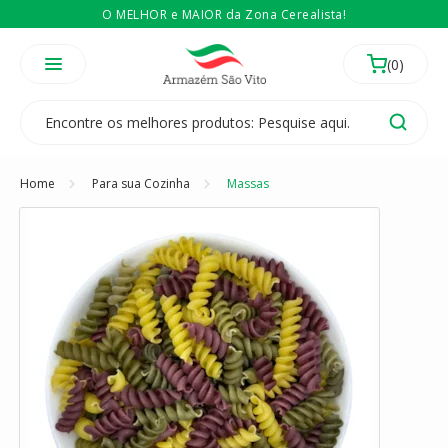
O MELHOR e MAIOR da Zona Cerealista!
É revendedor? Então
Compre no atacado
Temos 3 lojas físicas na Zona Cerealista de São Paulo!
Home
Para sua Cozinha
Massas