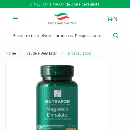
O MELHOR e MAIOR da Zona Cerealista!
É revendedor? Então
Compre no atacado
Temos 3 lojas físicas na Zona Cerealista de São Paulo!
Home
Saúde e Bem Estar
Encapsulados