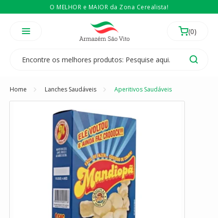
O MELHOR e MAIOR da Zona Cerealista!
É revendedor? Então
Compre no atacado
Temos 3 lojas físicas na Zona Cerealista de São Paulo!
Home
Lanches Saudáveis
Aperitivos Saudáveis