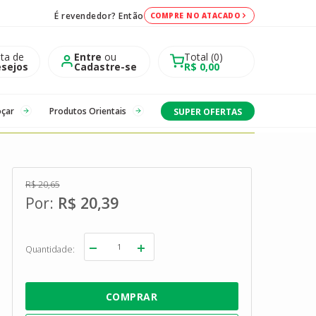
É revendedor? Então
COMPRE NO ATACADO
sta de
Entre
ou
Total
0
sejos
Cadastre-se
R$ 0,00
oçar
Produtos Orientais
SUPER OFERTAS
R$ 20,65
R$ 20,39
Quantidade