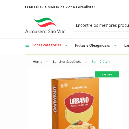
O MELHOR e MAIOR da Zona Cerealista!
Temos 3 lojas físicas na Zona Cerealista de São Paulo!
Todas categorias
Frutas e Oleaginosas
La
Home
Lanches Saudáveis
Sem Glúten
1% OFF