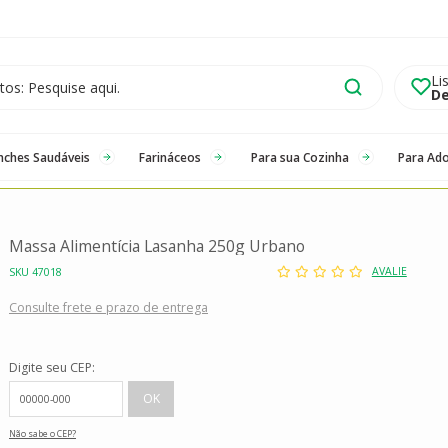
Li
De
nches Saudáveis
Farináceos
Para sua Cozinha
Para Ad
Massa Alimentícia Lasanha 250g Urbano
AVALIE
SKU 47018
Consulte frete e prazo de entrega
Digite seu CEP:
Não sabe o CEP?