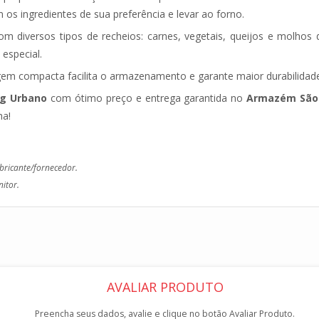
os ingredientes de sua preferência e levar ao forno.
m diversos tipos de recheios: carnes, vegetais, queijos e molhos d
especial.
em compacta facilita o armazenamento e garante maior durabilidad
0g Urbano
com ótimo preço e entrega garantida no
Armazém São 
ha!
bricante/fornecedor.
itor.
AVALIAR PRODUTO
Preencha seus dados, avalie e clique no botão Avaliar Produto.