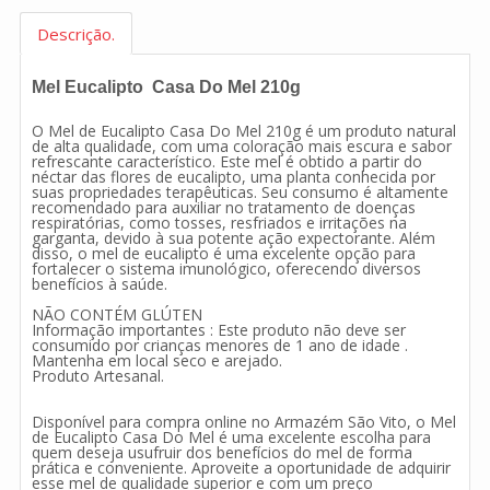
Descrição.
Mel Eucalipto Casa Do Mel 210g
O Mel de Eucalipto Casa Do Mel 210g é um produto natural
de alta qualidade, com uma coloração mais escura e sabor
refrescante característico. Este mel é obtido a partir do
néctar das flores de eucalipto, uma planta conhecida por
suas propriedades terapêuticas. Seu consumo é altamente
recomendado para auxiliar no tratamento de doenças
respiratórias, como tosses, resfriados e irritações na
garganta, devido à sua potente ação expectorante. Além
disso, o mel de eucalipto é uma excelente opção para
fortalecer o sistema imunológico, oferecendo diversos
benefícios à saúde.
NÃO CONTÉM GLÚTEN
Informação importantes : Este produto não deve ser
consumido por crianças menores de 1 ano de idade .
Mantenha em local seco e arejado.
Produto Artesanal.
Disponível para compra online no Armazém São Vito, o Mel
de Eucalipto Casa Do Mel é uma excelente escolha para
quem deseja usufruir dos benefícios do mel de forma
prática e conveniente. Aproveite a oportunidade de adquirir
esse mel de qualidade superior e com um preço