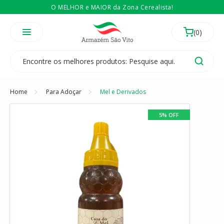
O MELHOR e MAIOR da Zona Cerealista!
É revendedor? Então
Compre no atacado
Temos 3 lojas físicas na Zona Cerealista de São Paulo!
Home
Para Adoçar
Mel e Derivados
5% OFF