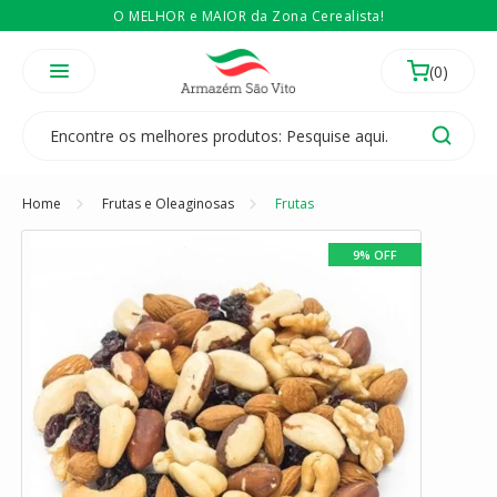
O MELHOR e MAIOR da Zona Cerealista!
É revendedor? Então
Compre no atacado
Temos 3 lojas físicas na Zona Cerealista de São Paulo!
Home
Frutas e Oleaginosas
Frutas
9% OFF