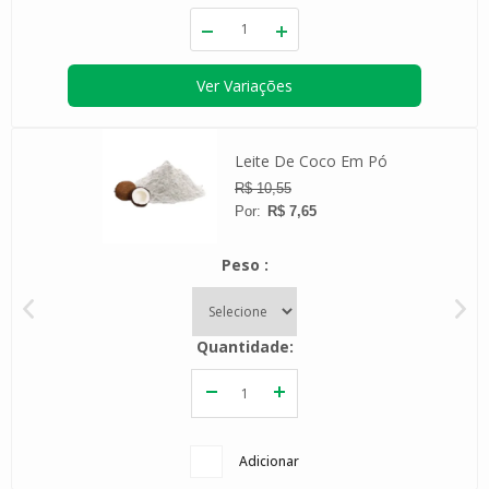
Ver Variações
 Whey
Leite De Coco Em Pó
R$ 10,55
R$ 7,65
Peso
Quantidade
Adicionar