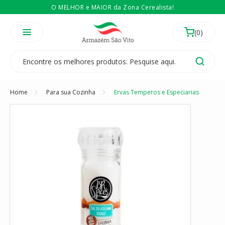
O MELHOR e MAIOR da Zona Cerealista!
É revendedor? Então
Compre no atacado
Temos 3 lojas físicas na Zona Cerealista de São Paulo!
Home
Para sua Cozinha
Ervas Temperos e Especiarias