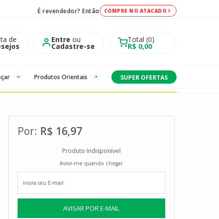
É revendedor? Então
COMPRE NO ATACADO
sta de
Entre
ou
Total
0
sejos
Cadastre-se
R$ 0,00
oçar
Produtos Orientais
SUPER OFERTAS
R$ 16,97
Produto Indisponível
Avise-me quando chegar