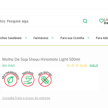
Li
De
nches Saudáveis
Farináceos
Para sua Cozinha
Para Ad
Molho De Soja Shoyu Hinomoto Light 500ml
AVALIE
SKU 33425
Consulte frete e prazo de entrega