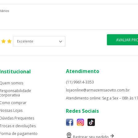
AVALIAR P
Excelente
Atendimento
Institucional
(11) 99614-3353
Quem somos
lojaonline@armazemsaovito.com.br
Responsabilidade
corporativa
Atendimento online: Seg a Sex – 08h às 1
Como comprar
Redes Sociais
Nossas Lojas
Dúvidas Frequentes
Trocas e devoluções
Forma de pagamento
Rastrear seu pedido