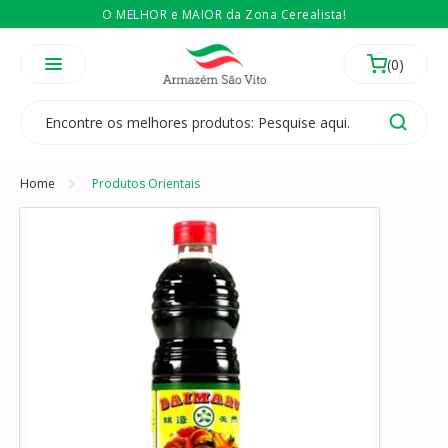
O MELHOR e MAIOR da Zona Cerealista!
É revendedor? Então
Compre no atacado
Temos 3 lojas físicas na Zona Cerealista de São Paulo!
Home
Produtos Orientais