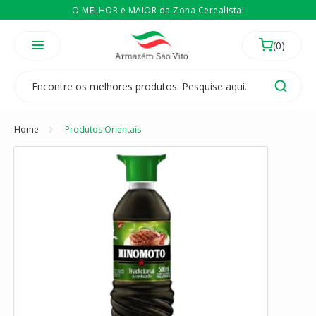
O MELHOR e MAIOR da Zona Cerealista!
É revendedor? Então
Compre no atacado
Temos 3 lojas físicas na Zona Cerealista de São Paulo!
Home
Produtos Orientais