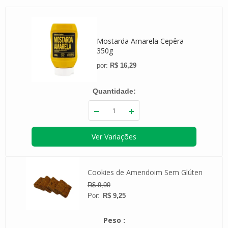
Mostarda Amarela Cepêra
350g
R$ 16,29
Quantidade
Ver Variações
bada
-
Cookies de Amendoim Sem Glúten
R$ 9,99
R$ 9,25
Peso