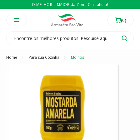
O MELHOR e MAIOR da Zona Cerealista!
É revendedor? Então
Compre no atacado
Temos 3 lojas físicas na Zona Cerealista de São Paulo!
Home
Para sua Cozinha
Molhos