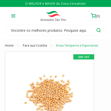
O MELHOR e MAIOR da Zona Cerealista!
É revendedor? Então
Compre no atacado
Temos 3 lojas físicas na Zona Cerealista de São Paulo!
Home
Para sua Cozinha
Ervas Temperos e Especiarias
56% OFF