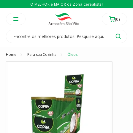
O MELHOR e MAIOR da Zona Cerealista!
É revendedor? Então
Compre no atacado
Temos 3 lojas físicas na Zona Cerealista de São Paulo!
Home
Para sua Cozinha
Óleos