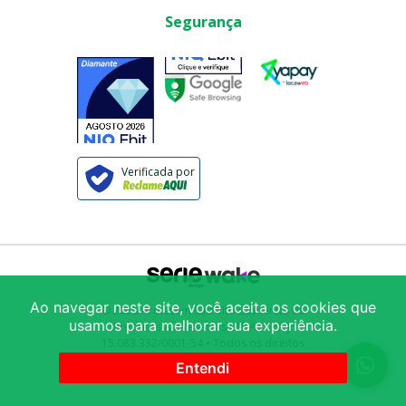
Segurança
Verificada por
Ao navegar neste site, você aceita os cookies que
© 2025
Armazém São Vito Comércio de
usamos para melhorar sua experiência.
Produtos Alimentícios LTDA
/ CNPJ:
15.083.332/0001-54
• Todos os direitos
reservados
Avenida Mercúrio 222
-
Brás
-
São
Entendi
Paulo
-
SP
-
03007-000