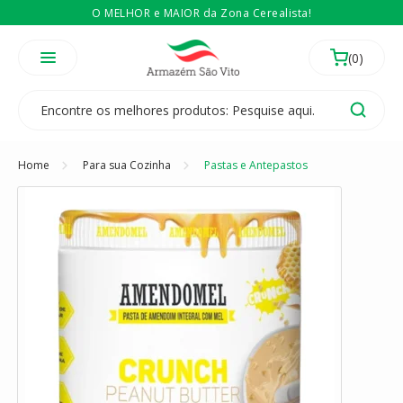
O MELHOR e MAIOR da Zona Cerealista!
É revendedor? Então
Compre no atacado
Temos 3 lojas físicas na Zona Cerealista de São Paulo!
Home
Para sua Cozinha
Pastas e Antepastos