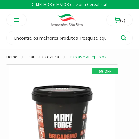
O MELHOR e MAIOR da Zona Cerealista!
É revendedor? Então
Compre no atacado
Temos 3 lojas físicas na Zona Cerealista de São Paulo!
Home
Para sua Cozinha
Pastas e Antepastos
6% OFF