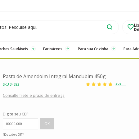
Li
De
nches Saudáveis
Farináceos
Para sua Cozinha
Para Ad
Pasta de Amendoim Integral Mandubim 450g
AVALIE
SKU 34282
Consulte frete e prazo de entrega
Digite seu CEP:
Não sabe o CEP?