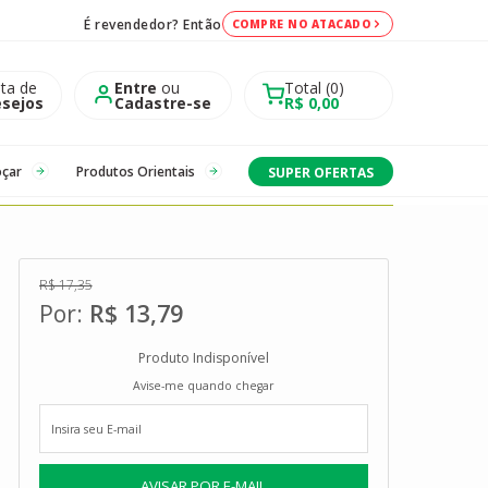
É revendedor? Então
COMPRE NO ATACADO
sta de
Entre
ou
Total
0
sejos
Cadastre-se
R$ 0,00
oçar
Produtos Orientais
SUPER OFERTAS
R$ 17,35
R$ 13,79
Produto Indisponível
Avise-me quando chegar