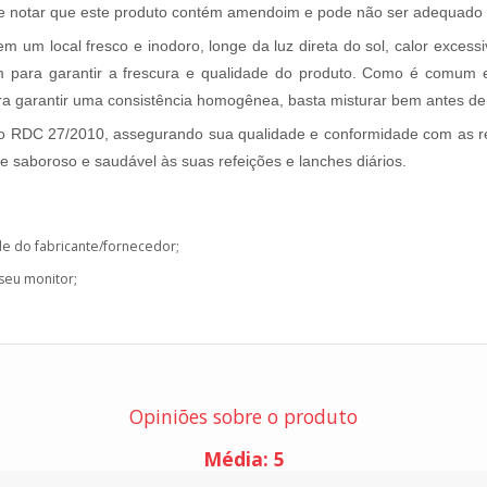
te notar que este produto contém amendoim e pode não ser adequado p
um local fresco e inodoro, longe da luz direta do sol, calor exces
m para garantir a frescura e qualidade do produto. Como é comum
ra garantir uma consistência homogênea, basta misturar bem antes de
ção RDC 27/2010, assegurando sua qualidade e conformidade com as 
saboroso e saudável às suas refeições e lanches diários.
de do fabricante/fornecedor;
 seu monitor;
Opiniões sobre o produto
Média:
5