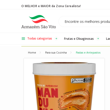
O MELHOR e MAIOR da Zona Cerealista!
Temos 3 lojas físicas na Zona Cerealista de São Paulo!
Todas categorias
Frutas e Oleaginosas
La
Home
Para sua Cozinha
Pastas e Antepastos