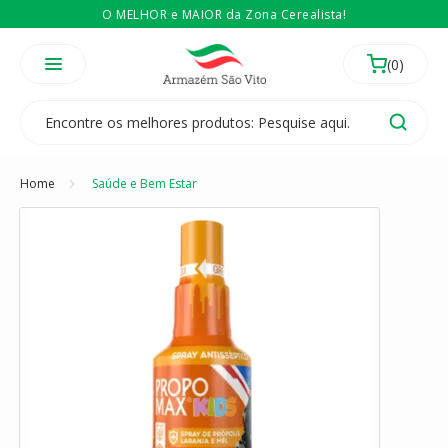
O MELHOR e MAIOR da Zona Cerealista!
É revendedor? Então
Compre no atacado
Temos 3 lojas físicas na Zona Cerealista de São Paulo!
Home
Saúde e Bem Estar