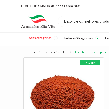
O MELHOR e MAIOR da Zona Cerealista!
Temos 3 lojas físicas na Zona Cerealista de São Paulo!
Todas categorias
Frutas e Oleaginosas
La
Home
Para sua Cozinha
Ervas Temperos e Especiari
5% OFF