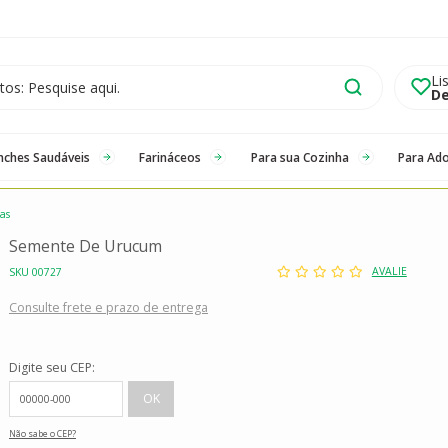
Li
De
nches Saudáveis
Farináceos
Para sua Cozinha
Para Ad
as
Semente De Urucum
AVALIE
SKU 00727
Consulte frete e prazo de entrega
Digite seu CEP:
Não sabe o CEP?