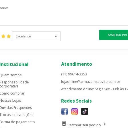
AVALIAR P
Excelente
Atendimento
Institucional
(11) 99614-3353
Quem somos
lojaonline@armazemsaovito.com.br
Responsabilidade
corporativa
Atendimento online: Seg a Sex – 08h às 1
Como comprar
Redes Sociais
Nossas Lojas
Dúvidas Frequentes
Trocas e devoluções
Forma de pagamento
Rastrear seu pedido