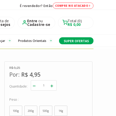
É revendedor? Então
COMPRE NO ATACADO
sta de
Entre
ou
Total
0
sejos
Cadastre-se
R$ 0,00
oçar
Produtos Orientais
SUPER OFERTAS
R$ 5,25
R$ 4,95
Quantidade
Peso
100g
200g
500g
1Kg