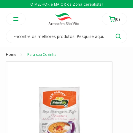
O MELHOR e MAIOR da Zona Cerealista!
É revendedor? Então
Compre no atacado
Temos 3 lojas físicas na Zona Cerealista de São Paulo!
Home
Para sua Cozinha