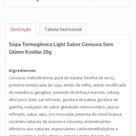
Descrição
Tabela Nutricional
Sopa Termogênica Light Sabor Cenoura Sem
Glúten Kodilar 20g
Ingredientes:
Cenoura, maltodextrina, purê de batata, farinha de arroz,
proteína texturizada de soja, amido de milho, amido modificado
de mandioca, gengibre, semente de linhaça marrom, cebola,
alho poró, leite, sal refinado, gordura de palma, gordura de
galinha, realçador de sabor glutamato monossódico, açúcar
refinado, salsa, aipo, noz moscada, pimenta-do-reino branca,
corantes naturais de urucum e cúrcuma, aromatizantes
idênticos aos naturais, espessantes carboximetilcelulose e
goma xantana, ácido cítrico e antiumectante dióxido de